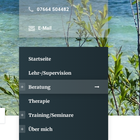
07664 504482
E-Mail
Startseite
Lehr-/Supervision
Beratung
Therapie
Training/Seminare
Über mich